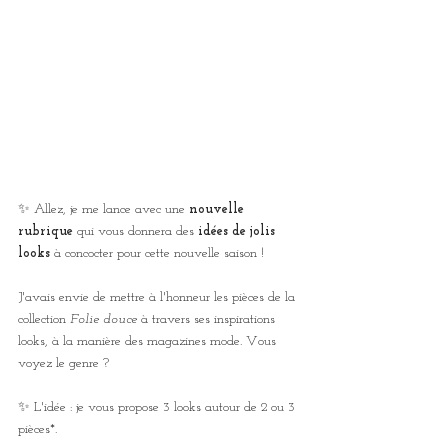
✨ Allez, je me lance avec une 
nouvelle 
rubrique
 qui vous donnera des 
idées de jolis 
looks
 à concocter pour cette nouvelle saison !
J'avais envie de mettre à l'honneur les pièces de la 
collection 
Folie douce
 à travers ses inspirations 
looks, à la manière des magazines mode. Vous 
voyez le genre ?
✨ L'idée : je vous propose 3 looks autour de 2 ou 3 
pièces*.