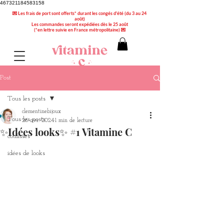
467321184583158
💌 Les frais de port sont offerts* durant les congés d'été (du 3 au 24
août)
Les commandes seront expédiées dès le 25 août
(*en lettre suivie en France métropolitaine) 💌
Post
Tous les posts
clementinebijoux
Tous les posts
26 avr. 2024
1 min de lecture
✨Idées looks✨ #1 Vitamine C
coulisses
idées de looks