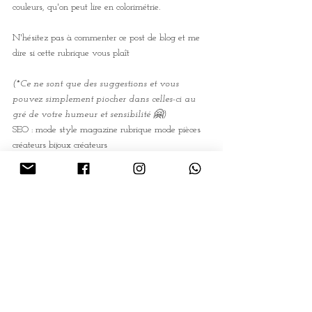
couleurs, qu'on peut lire en colorimétrie.
N'hésitez pas à commenter ce post de blog et me 
dire si cette rubrique vous plaît 
(*Ce ne sont que des suggestions et vous 
pouvez simplement piocher dans celles-ci au 
gré de votre humeur et sensibilité 🤗)
SEO : mode style magazine rubrique mode pièces 
créateurs bijoux créateurs 
idées de looks
Commentaires