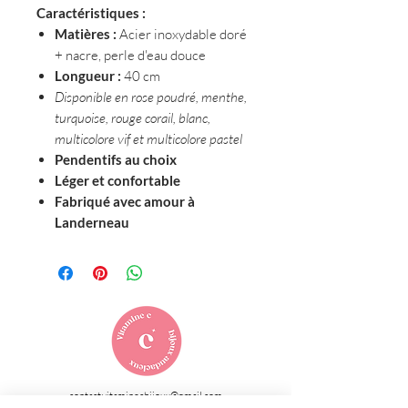
Caractéristiques :
Matières :
Acier inoxydable doré
+ nacre, perle d'eau douce
Longueur :
40 cm
Disponible en rose poudré, menthe,
turquoise, rouge corail, blanc,
multicolore vif et multicolore pastel
Pendentifs au choix
Léger et confortable
Fabriqué avec amour à
Landerneau
L'histoire du collier Maëlle :
Maëlle capture l'insouciance des
journées d'été dans un bijou coloré et
lumineux.
Ses perles évoquent les cabanes de
plage, les glaces partagées au soleil,
contact.vitaminecbijoux@gmail.com