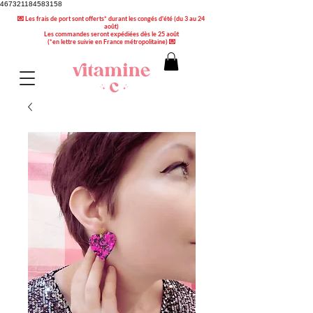
467321184583158
💌 Les frais de port sont offerts* durant les congés d'été (du 3 au 24
août)
Les commandes seront expédiées dès le 25 août
(*en lettre suivie en France métropolitaine) 💌