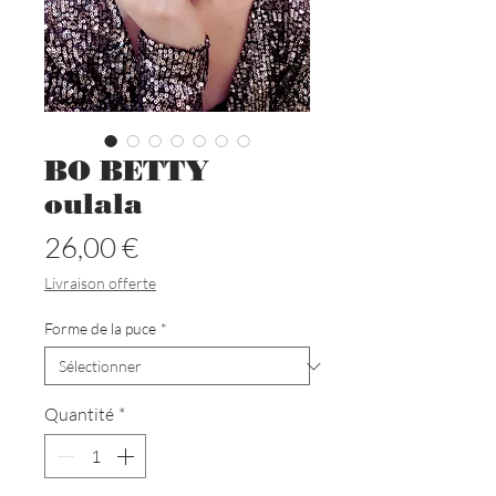
BO BETTY
oulala
Prix
26,00 €
Livraison offerte
Forme de la puce
*
Quantité
*