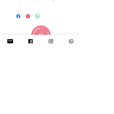
toute la journée sans problème !
Légèreté garantie ;)
contact.vitaminecbijoux@gmail.com
© 2025 par Vitamine C. Bijoux. Créé avec
Amour
Landerneau, FRANCE
L'Eshop
Boucles d'oreilles
Bracelets
Colliers
Bagues
Vitamine C.