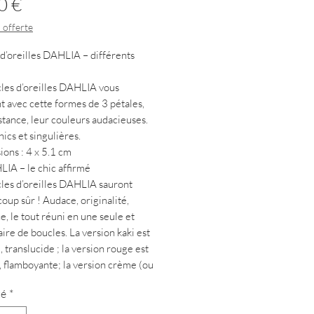
Prix
0 €
 offerte
d’oreilles DAHLIA – différents
les d’oreilles DAHLIA vous
t avec cette formes de 3 pétales,
stance, leur couleurs audacieuses.
hics et singulières.
ions : 4 x 5.1 cm
IA – le chic affirmé
les d’oreilles DAHLIA sauront
coup sûr ! Audace, originalité,
e, le tout réuni en une seule et
re de boucles. La version kaki est
 translucide ; la version rouge est
, flamboyante; la version crème (ou
en hommage au chocolat de mon
té
*
 est douce et contrastée et enfin la
léopard est chic et tendance.