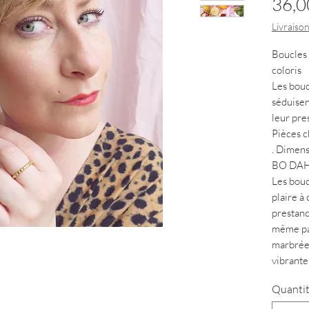
36,0
Livraison
Boucles 
coloris
Les bouc
séduisen
leur pre
Pièces c
. Dimens
BO DAHL
Les bouc
plaire à 
prestanc
même pai
marbrée,
vibrante
galack 
Quanti
enfance)
version 