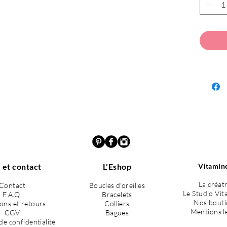
Conçues 
cellulose
robustes
de la jo
Avec leu
offrent 
lourdes.
Leur form
soignée 
toutes v
occasion
Chaque d
votre al
belle id
 et contact
L'Eshop
Vitamine
pour so
La créat
Contact
Boucles d'oreilles
Adoptez
Le Studio Vit
F.A.Q.
Bracelets
conjugue
Nos bouti
sons et retours
Colliers
Mentions l
CGV
Bagues
de confidentialité