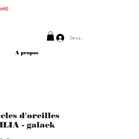
oût)
Se connecter
A propos
cles d'oreilles
LIA - galack