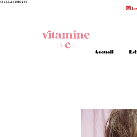
467321184583158
💌 Le
Accueil
Es