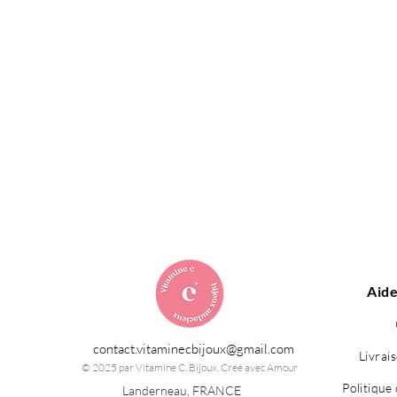
Aide
contact.vitaminecbijoux@gmail.com
Livrai
© 2025 par Vitamine C. Bijoux. Créé avec Amour
Politique 
Landerneau, FRANCE