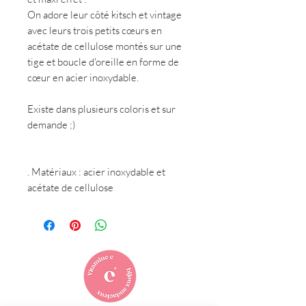
On adore leur côté kitsch et vintage
avec leurs trois petits cœurs en
acétate de cellulose montés sur une
tige et boucle d'oreille en forme de
cœur en acier inoxydable.
Existe dans plusieurs coloris et sur
demande ;)
. Matériaux : acier inoxydable et
acétate de cellulose
. Dimensions : 4.5 * 1.2 cm
Vous vous demandez quel sera le
rendu des boucles portées ? Regardez
les photos où Clémentine prend la
pose :) fraicheur garantie !!!