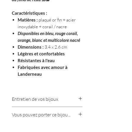
Caractéristiques :
Matières :
plaqué or fin + acier
inoxydable + corail / nacre
Disponibles en bleu, rouge corail,
orange, blanc et multicolore nacré
Dimensions :
3.4 x 2.6 cm
Légères et confortables
Résistantes à l'eau
Fabriquées avec amour à
Landerneau
L'histoire des boucles d'oreilles
Mona :
Entretien de vos bijoux
Mona célèbre la couleur sous toutes
ses formes.
Nous vous conseillons de bien
Vous pouvez porter ce bijou...
protéger vos bijoux de l'humidité, des
Inspirées des coraux, des coquillages
parfums et autres produits corosifs.
Toute la journée, sans soucis !
et des nuances infinies que l'on
Pensez a ranger vos bijoux dans une