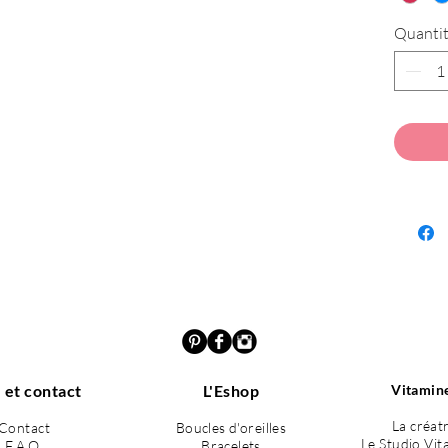
----------
Quanti
“Les Pré
d’aujour
Celles q
osent la 
l’audace
Chaque b
ces mill
détails 
lumière.
Tous les 
soins. L
différenc
 et contact
L'Eshop
Vitamine
La créat
Contact
Boucles d'oreilles
Le Studio Vit
F.A.Q.
Bracelets