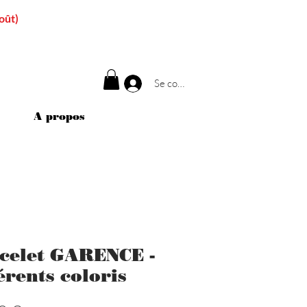
oût)
Se connecter
A propos
celet GARENCE -
érents coloris