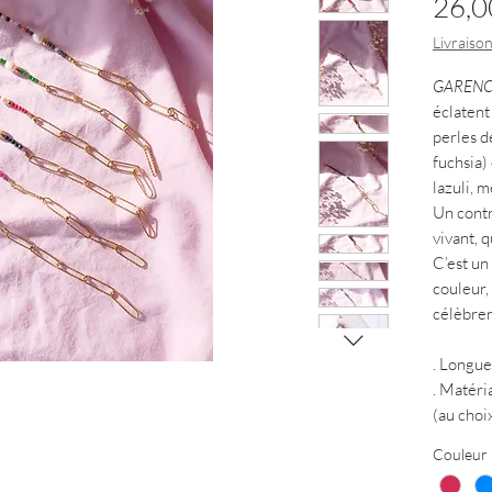
26,0
Livraison
GAREN
éclatent
perles d
fuchsia)
lazuli, 
Un contr
vivant, q
C’est un 
couleur,
célèbren
. Longue
. Matéri
(au choi
Couleur
✨ Garence