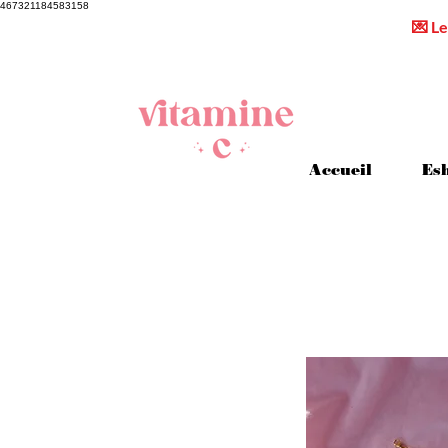
467321184583158
💌 Le
Accueil
Es