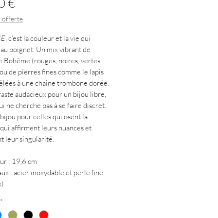
Prix
0 €
 offerte
CE
, c’est la couleur et la vie qui
 au poignet. Un mix vibrant de
e Bohême (rouges, noires, vertes,
 ou de pierres fines comme le lapis
mêlées à une chaîne trombone dorée.
aste audacieux pour un bijou libre,
ui ne cherche pas à se faire discret.
bijou pour celles qui osent la
 qui affirment leurs nuances et
t leur singularité.
ur : 19,6 cm
aux : acier inoxydable et perle fine
x)
*
, c’est la joie pure d’être multiple..