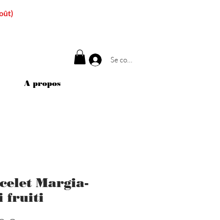
oût)
Se connecter
A propos
celet Margia-
i fruiti