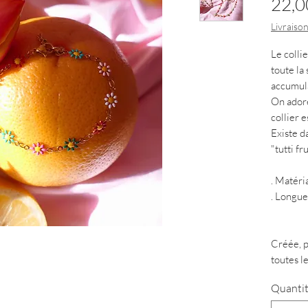
22,0
Livraison
Le colli
toute la 
accumula
On adore
collier 
Existe d
"tutti fru
. Matéri
. Longue
....
Créée, p
toutes l
Quanti
Toutes le
peuvent 