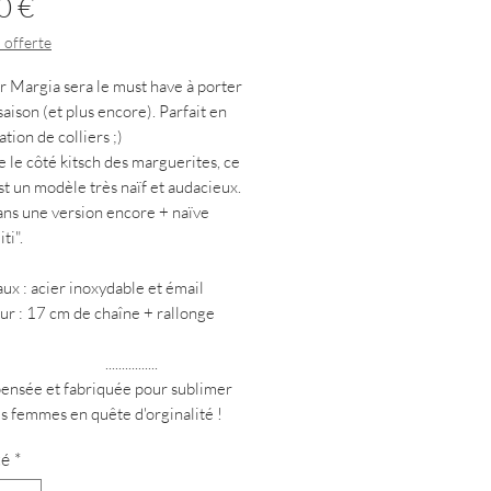
Prix
0 €
 offerte
er Margia sera le must have à porter
saison (et plus encore). Parfait en
tion de colliers ;)
 le côté kitsch des marguerites, ce
est un modèle très naïf et audacieux.
ans une version encore + naïve
iti".
aux : acier inoxydable et émail
ur : 17 cm de chaîne + rallonge
............
ensée et fabriquée pour sublimer
es femmes en quête d'orginalité !
té
*
s pièces sont réalisées à la main et
comporter de légères variations par