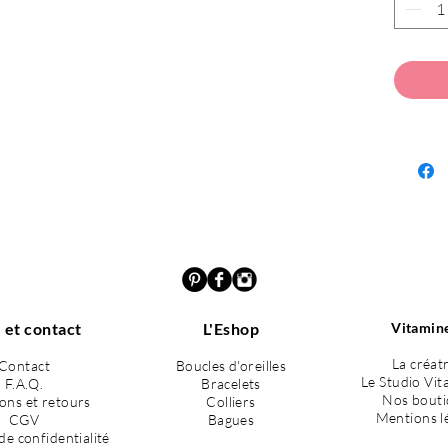
passées 
les prom
que l'on
Facile à
bracelet
discrète
Un petit
aiment g
même lon
Chaque bi
l'atelier
 et contact
L'Eshop
Vitamine
avec les 
La créat
Contact
Boucles d'oreilles
pièce uni
Le Studio Vit
F.A.Q.
Bracelets
Nos bouti
sons et retours
Colliers
Mentions l
CGV
Bagues
de confidentialité