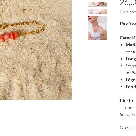
26,0
Livraison
Un air d
Caractér
Mati
corai
Long
Dispo
multic
Lége
Fabr
L'histoi
Tifenn a
finissent
Quanti
Avec ses
décontra