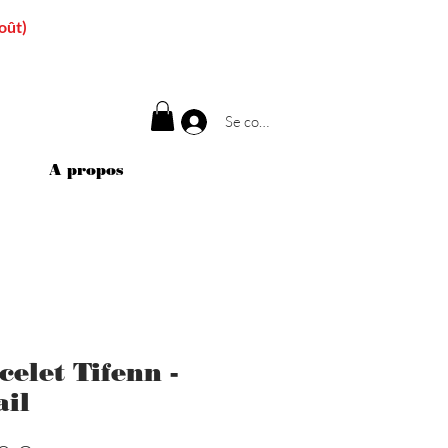
oût)
Se connecter
A propos
celet Tifenn -
ail