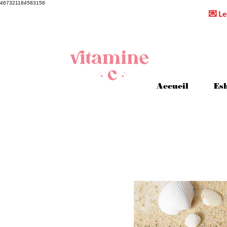
467321184583158
💌 Le
Accueil
Es