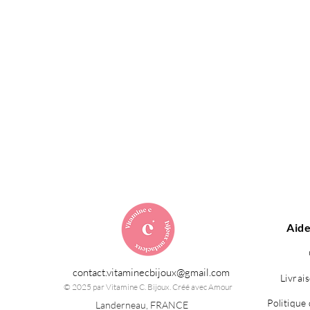
Aide
contact.vitaminecbijoux@gmail.com
Livrai
© 2025 par Vitamine C. Bijoux. Créé avec Amour
Politique 
Landerneau, FRANCE