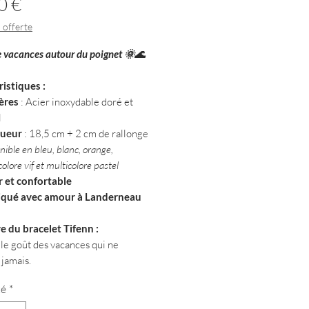
Prix
0 €
 offerte
e vacances autour du poignet 🌞🌊
istiques :
ères
: Acier inoxydable doré et
l
ueur
: 18,5 cm + 2 cm de rallonge
nible en bleu, blanc, orange,
olore vif et multicolore pastel
r et confortable
iqué avec amour à Landerneau
re du bracelet Tifenn :
 le goût des vacances qui ne
 jamais.
té
*
 couleurs lumineuses et son allure
ctée, il évoque les journées