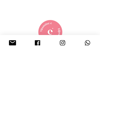
contact.vitaminecbijoux@gmail.com
© 2025 par Vitamine C. Bijoux. Créé avec
Amour
Landerneau, FRANCE
L'Eshop
Boucles d'oreilles
Bracelets
Colliers
Bagues
Vitamine C.
La créatrice