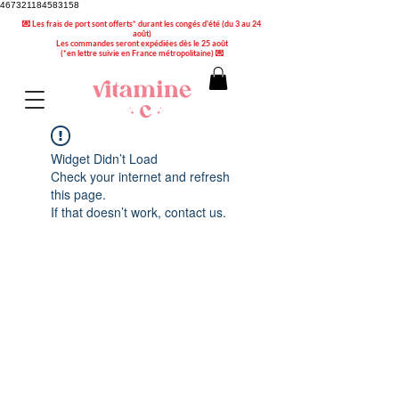
467321184583158
💌 Les frais de port sont offerts* durant les congés d'été (du 3 au 24
août)
Les commandes seront expédiées dès le 25 août
(*en lettre suivie en France métropolitaine) 💌
Widget Didn’t Load
Check your internet and refresh
this page.
If that doesn’t work, contact us.