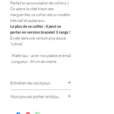
Parfait en accumulation de colliers ;)
On adore le côté kitsch des
marguerites, ce collier est un modèle
très naïf et audacieux.
Le plus de ce collier : il peut se
porter en version bracelet 3 rangs !
Existe dans une version plus douce
"crème".
. Matériaux : acier inoxydable et émail
. Longueur : 46 cm de chaîne
................
Créée, pensée et
Entretien de vos bijoux
fabriquée pour sublimer toutes les
femmes en quête d'orginalité !
Nous vous conseillons de bien
Vous pouvez porter ce bijou...
protéger vos bijoux de l'humidité, des
Toutes les pièces sont réalisées à la main
parfums et autres produits corosifs.
Toute la journée, sans soucis !
et peuvent comporter de légères
Pensez a ranger vos bijoux dans une
Légèreté du Bijou