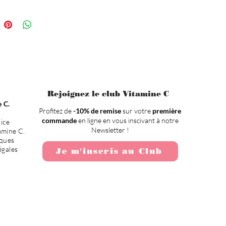
Rejoignez le club Vitamine C
 C.
Profitez de
-10% de remise
sur votre
première
commande
en ligne en vous inscivant à notre
rice
Newsletter !
amine C.
ques
égales
Je m'inscris au Club