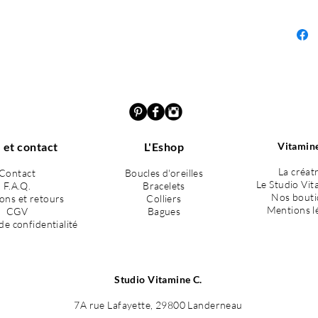
 et contact
L'Eshop
Vitamine
La créat
Contact
Boucles d'oreilles
Le Studio Vit
F.A.Q.
Bracelets
Nos bouti
sons et retours
Colliers
Mentions l
CGV
Bagues
de confidentialité
Studio Vitamine C.
7A rue Lafayette, 29800 Landerneau