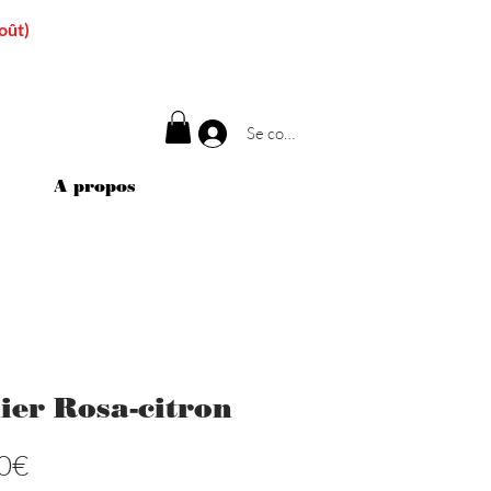
oût)
Se connecter
A propos
lier Rosa-citron
Price
0€