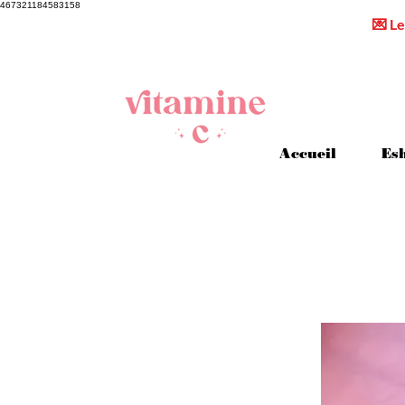
467321184583158
💌 Le
Accueil
Es