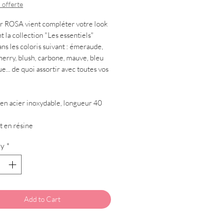
 offerte
er ROSA vient compléter votre look
int la collection "Les essentiels"
ans les coloris suivant : émeraude,
cherry, blush, carbone, mauve, bleu
e... de quoi assortir avec toutes vos
)
r en acier inoxydable, longueur 40
t en résine
ty
*
Add to Cart