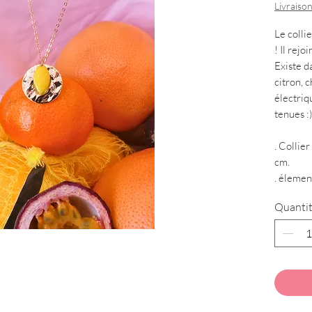
Livraison
Le colli
! Il rejo
Existe d
citron, 
électriqu
tenues :
. Collie
cm.
. élemen
Quanti