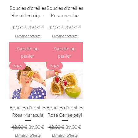
Boucles d'oreilles
Boucles d'oreilles
Rosa électrique
Rosa menthe
Prix original
Prix promotionnel
Prix original
Prix promotionnel
42,00 €
39,00 €
42,00 €
39,00 €
Livraison offerte
Livraison offerte
Ajouter au
Ajouter au
panier
panier
New
New
Boucles d'oreilles
Boucles d'oreilles
Rosa Maracuja
Rosa Cerise péyi
Prix original
Prix promotionnel
Prix original
Prix promotionnel
42,00 €
39,00 €
42,00 €
39,00 €
Livraison offerte
Livraison offerte