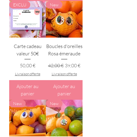
EXCLU
New
Carte cadeau
Boucles d'oreilles
valeur 50€
Rosa émeraude
Prix
Prix original
Prix promotionnel
50,00 €
42,00 €
39,00 €
Livraison offerte
Livraison offerte
Ajouter au
Ajouter au
panier
panier
New
New