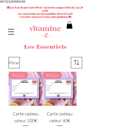
467321184583158
💌 Les frais de port sont offerts* durant les congés d'été (du 3 au 24
août)
Les commandes seront expédiées dès le 25 août
(*en lettre suivie en France métropolitaine) 💌
Les Essentiels
Filtrer
EXCLU
EXCLU
Carte cadeau
Carte cadeau
valeur 100€
valeur 40€