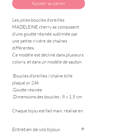
Ajouter au panier
Les jolies boucles d'oreilles
MADELEINE cherry se composent
d'une goutte résinée sublimée par
une petite rivière de chaînes
différentes.
Ce modèle est décliné dans plusieurs
coloris, et dans un modèle de sautoir.
.Boucles d'oreilles / chaîne bille
plaqué or 24k
.Goutte résinée
.Dimensions des boucles : 8 x 1,5 cm
Chaque bijou est fait main, réalisé en
pièce unique. Ils sont susceptibles de
ne pas être totalement identiques aux
Entretien de vos bijoux
photos.