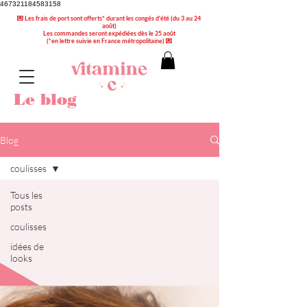
467321184583158
💌 Les frais de port sont offerts* durant les congés d'été (du 3 au 24
août)
Les commandes seront expédiées dès le 25 août
(*en lettre suivie en France métropolitaine) 💌
Le blog
Blog
coulisses
Tous les
posts
coulisses
idées de
looks