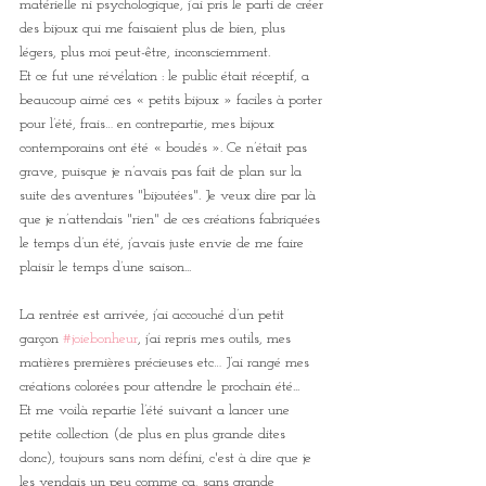
matérielle ni psychologique, j’ai pris le parti de créer 
des bijoux qui me faisaient plus de bien, plus 
légers, plus moi peut-être, inconsciemment. 
Et ce fut une révélation : le public était réceptif, a 
beaucoup aimé ces « petits bijoux » faciles à porter 
pour l’été, frais… en contrepartie, mes bijoux 
contemporains ont été « boudés ». Ce n’était pas 
grave, puisque je n’avais pas fait de plan sur la 
suite des aventures "bijoutées". Je veux dire par là 
que je n’attendais "rien" de ces créations fabriquées 
le temps d’un été, j’avais juste envie de me faire 
plaisir le temps d’une saison...
La rentrée est arrivée, j’ai accouché d’un petit 
garçon 
#joiebonheur
, j’ai repris mes outils, mes 
matières premières précieuses etc… J’ai rangé mes 
créations colorées pour attendre le prochain été...
Et me voilà repartie l’été suivant a lancer une 
petite collection (de plus en plus grande dites 
donc), toujours sans nom défini, c'est à dire que je 
les vendais un peu comme ça, sans grande 