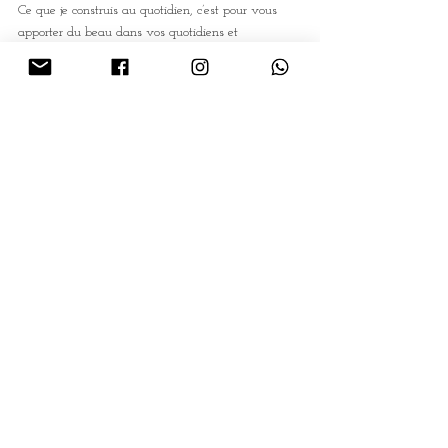
Ce que je construis au quotidien, c’est pour vous 
apporter du beau dans vos quotidiens et 
également pour que ma petite famille puisse vivre 
de cette belle passion 💖… Alors je vous dis ici un 
grand merci à vous !
Et vous, quel avenir vous avez envie de donner à 
Vitamine C. dans un an, deux ans, dix ans ?
N’hésitez pas à 
m’écrire
(mail, contact, réseaux 
sociaux...), cela me fait toujours plaisir d’avoir vos 
impressions, commentaires, etc…
Mots-clés :
coulisses atelier
coulisses marque
coulisses