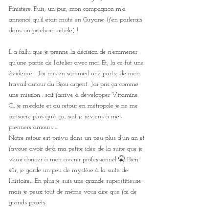
Finistère. Puis, un jour, mon compagnon m’a 
annoncé qu’il était muté en Guyane (j'en parlerais 
dans un prochain article) !
Il a fallu que je prenne la décision de n’emmener 
qu’une partie de l’atelier avec moi. Et, là ce fut une 
évidence ! J’ai mis en sommeil une partie de mon 
travail autour du Bijou argent. J’ai pris ça comme 
une mission : soit j’arrive à développer Vitamine 
C., je m’éclate et au retour en métropole je ne me 
consacre plus qu’à ça, soit je reviens à mes 
premiers amours … 
Notre retour est prévu dans un peu plus d’un an et 
j’avoue avoir déjà ma petite idée de la suite que je 
veux donner à mon avenir professionnel 🤫 Bien 
sûr, je garde un peu de mystère à la suite de 
l’histoire... En plus je suis une grande superstitieuse… 
mais je peux tout de même vous dire que j’ai de 
grands projets.