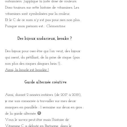
outranciers. J’applique la juste dose de couleurs. 
Donc toujours sur cette histoire de vitamines. Les 
vitamines sont symbolisées par la couleur.
Et le C. de ce nom n’y est pas pour rien non plus. 
Puisque mon prénom est… 
Clémentine
. 
Des bijoux audacieux, kesako ? 
Des bijoux pour oser être qui l’on veut, des bijoux 
qui osent, du pétillant, de la prise de risque (pas 
non plus des risques dingues hein !)…
Ainsi, la boucle est bouclée !
Garde alternée créative
Ainsi, durant 2 années entières (de 2017 à 2019), 
je me suis consacrée à travailler sur mes deux 
marques en parallèle : 1 semaine sur deux en gros : 
de la garde alternée 😅
Vous le savez peut-être mais l’histoire de 
Vitamine C. a débuté en Bretagne, dans le 