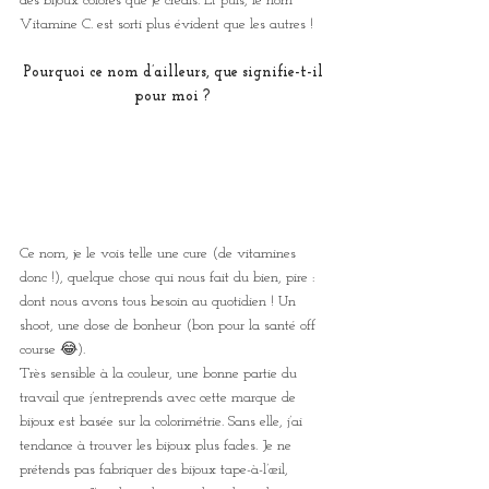
des bijoux colorés que je créais. Et puis, le nom 
Vitamine C. est sorti plus évident que les autres !
Pourquoi ce nom d’ailleurs, que signifie-t-il 
pour moi ?
Ce nom, je le vois telle une cure (de vitamines 
donc !), quelque chose qui nous fait du bien, pire : 
dont nous avons tous besoin au quotidien ! Un 
shoot, une dose de bonheur (bon pour la santé off 
course 😂).
Très sensible à la couleur, une bonne partie du 
travail que j’entreprends avec cette marque de 
bijoux est basée sur la colorimétrie. Sans elle, j’ai 
tendance à trouver les bijoux plus fades. Je ne 
prétends pas fabriquer des bijoux tape-à-l’œil, 