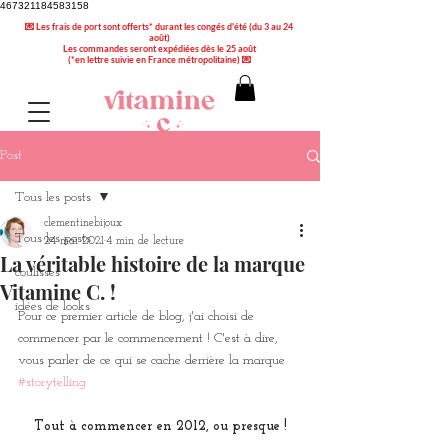
467321184583158
💌 Les frais de port sont offerts* durant les congés d'été (du 3 au 24
août)
Les commandes seront expédiées dès le 25 août
(*en lettre suivie en France métropolitaine) 💌
Post
Tous les posts
clementinebijoux
Tous les posts
24 mai 2021
4 min de lecture
La véritable histoire de la marque
coulisses
Vitamine C. !
idées de looks
Pour ce premier article de blog, j'ai choisi de 
commencer par le commencement ! C'est à dire, 
vous parler de ce qui se cache derrière la marque 
#storytelling
Tout à commencer en 2012, ou presque !