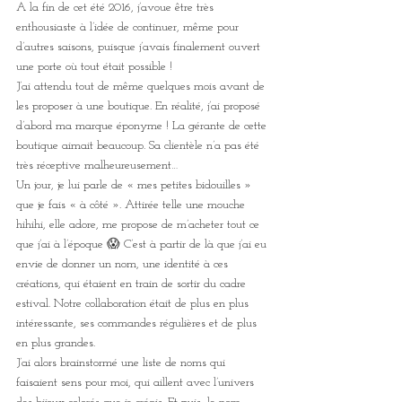
A la fin de cet été 2016, j’avoue être très 
enthousiaste à l’idée de continuer, même pour 
d’autres saisons, puisque j’avais finalement ouvert 
une porte où tout était possible !
J’ai attendu tout de même quelques mois avant de 
les proposer à une boutique. En réalité, j’ai proposé 
d’abord ma marque éponyme ! La gérante de cette 
boutique aimait beaucoup. Sa clientèle n’a pas été 
très réceptive malheureusement… 
Un jour, je lui parle de « mes petites bidouilles » 
que je fais « à côté ». Attirée telle une mouche 
hihihi, elle adore, me propose de m’acheter tout ce 
que j’ai à l’époque 😱 C’est à partir de là que j’ai eu 
envie de donner un nom, une identité à ces 
créations, qui étaient en train de sortir du cadre 
estival. Notre collaboration était de plus en plus 
intéressante, ses commandes régulières et de plus 
en plus grandes.
J’ai alors brainstormé une liste de noms qui 
faisaient sens pour moi, qui aillent avec l’univers 