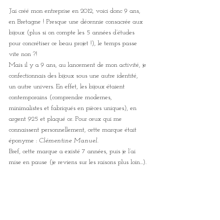
J’ai créé mon entreprise en 2012, voici donc 9 ans, 
en Bretagne ! Presque une décennie consacrée aux 
bijoux (plus si on compte les 5 années d’études 
pour concrétiser ce beau projet !), le temps passe 
vite non ?! 
Mais il y a 9 ans, au lancement de mon activité, je 
confectionnais des bijoux sous une autre identité, 
un autre univers. En effet, les bijoux étaient 
contemporains (comprendre modernes, 
minimalistes et fabriqués en pièces uniques), en 
argent 925 et plaqué or. Pour ceux qui me 
connaissent personnellement, cette marque était 
éponyme : 
Clémentine Manuel
. 
Bref, cette marque a existé 7 années, puis je l’ai 
mise en pause (je reviens sur les raisons plus loin...).